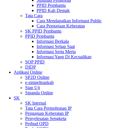
Susunan Pengelola
PPID Pembantu
PPID Kab Demak
Tata Cara
Cara Mendapatkan Informasi Public
Cara Pengajuan Keberatan
SK PPID Pembantu
PPID Pembantu
Informasi Berkala
Informasi Setiap Saat
Informasi Serta Merta
Informasi Yang Di Kecualikan
SOP PPID
DIDP
Aplikasi Online
SP2D Online
e-simpeltrankab
Siap Uji
Sipanda Online
SK
SK Internal
Tata Cara Permohonan IP
Pengajuan Keberatan IP
Penyelesaian Sengketa
Perbud OPD