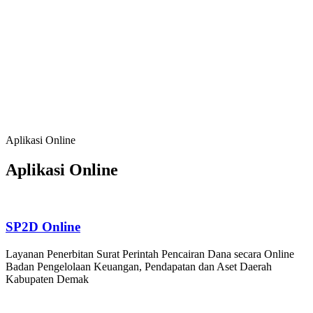
Baik, serta Kehidupan Bermasyarakat yang
Agamis, Kondusif dan Berbudaya;
Meningkatkan Sumber Daya Manusia, Sumber
Daya Alam dan Lingkungan Hidup yang
Berkualitas dan Berdaya Saing
Mendorong Pertumbuhan Ekonomi Berbasis
Potensi Lokal, Membuka Lapangan Kerja,
Mengurangi Kemiskinan dan Pengangguran
Aplikasi Online
Aplikasi Online
SP2D Online
Layanan Penerbitan Surat Perintah Pencairan Dana secara Online
Badan Pengelolaan Keuangan, Pendapatan dan Aset Daerah
Kabupaten Demak