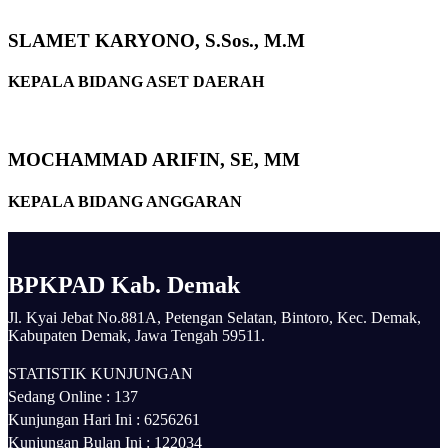
SLAMET KARYONO, S.Sos., M.M
KEPALA BIDANG ASET DAERAH
MOCHAMMAD ARIFIN, SE, MM
KEPALA BIDANG ANGGARAN
BPKPAD Kab. Demak
Jl. Kyai Jebat No.881A, Petengan Selatan, Bintoro, Kec. Demak,
Kabupaten Demak, Jawa Tengah 59511.
STATISTIK KUNJUNGAN
Sedang Online :
137
Kunjungan Hari Ini :
6256261
Kunjungan Bulan Ini :
122034