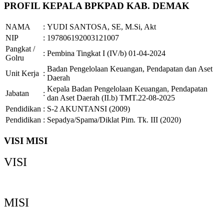
PROFIL KEPALA BPKPAD KAB. DEMAK
NAMA
:
YUDI SANTOSA, SE, M.Si, Akt
NIP
:
197806192003121007
Pangkat /
:
Pembina Tingkat I (IV/b) 01-04-2024
Golru
Badan Pengelolaan Keuangan, Pendapatan dan Aset
Unit Kerja
:
Daerah
Kepala Badan Pengelolaan Keuangan, Pendapatan
Jabatan
:
dan Aset Daerah (II.b) TMT.22-08-2025
Pendidikan
:
S-2 AKUNTANSI (2009)
Pendidikan
:
Sepadya/Spama/Diklat Pim. Tk. III (2020)
VISI MISI
VISI
Demak Bermartabat, Maju dan Sejahtera
MISI
Memperkuat Tata Kelola Pemerintahan yang