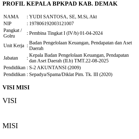
PROFIL KEPALA BPKPAD KAB. DEMAK
NAMA
:
YUDI SANTOSA, SE, M.Si, Akt
NIP
:
197806192003121007
Pangkat /
:
Pembina Tingkat I (IV/b) 01-04-2024
Golru
Badan Pengelolaan Keuangan, Pendapatan dan Aset
Unit Kerja
:
Daerah
Kepala Badan Pengelolaan Keuangan, Pendapatan
Jabatan
:
dan Aset Daerah (II.b) TMT.22-08-2025
Pendidikan
:
S-2 AKUNTANSI (2009)
Pendidikan
:
Sepadya/Spama/Diklat Pim. Tk. III (2020)
VISI MISI
VISI
Demak Bermartabat, Maju dan Sejahtera
MISI
Memperkuat Tata Kelola Pemerintahan yang