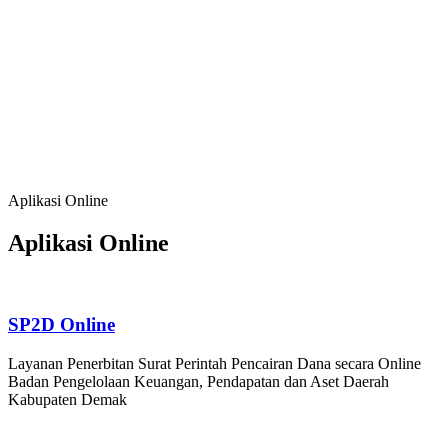
Baik, serta Kehidupan Bermasyarakat yang
Agamis, Kondusif dan Berbudaya;
Meningkatkan Sumber Daya Manusia, Sumber
Daya Alam dan Lingkungan Hidup yang
Berkualitas dan Berdaya Saing
Mendorong Pertumbuhan Ekonomi Berbasis
Potensi Lokal, Membuka Lapangan Kerja,
Mengurangi Kemiskinan dan Pengangguran
Aplikasi Online
Aplikasi Online
SP2D Online
Layanan Penerbitan Surat Perintah Pencairan Dana secara Online
Badan Pengelolaan Keuangan, Pendapatan dan Aset Daerah
Kabupaten Demak