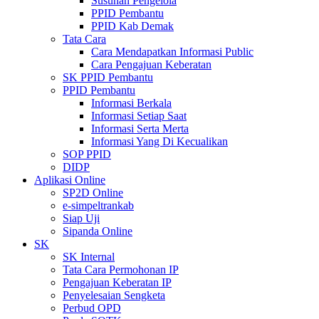
Susunan Pengelola
PPID Pembantu
PPID Kab Demak
Tata Cara
Cara Mendapatkan Informasi Public
Cara Pengajuan Keberatan
SK PPID Pembantu
PPID Pembantu
Informasi Berkala
Informasi Setiap Saat
Informasi Serta Merta
Informasi Yang Di Kecualikan
SOP PPID
DIDP
Aplikasi Online
SP2D Online
e-simpeltrankab
Siap Uji
Sipanda Online
SK
SK Internal
Tata Cara Permohonan IP
Pengajuan Keberatan IP
Penyelesaian Sengketa
Perbud OPD