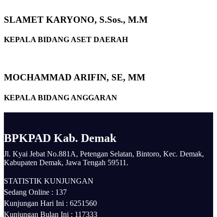
SLAMET KARYONO, S.Sos., M.M
KEPALA BIDANG ASET DAERAH
MOCHAMMAD ARIFIN, SE, MM
KEPALA BIDANG ANGGARAN
BPKPAD Kab. Demak
Jl. Kyai Jebat No.881A, Petengan Selatan, Bintoro, Kec. Demak,
Kabupaten Demak, Jawa Tengah 59511.
STATISTIK KUNJUNGAN
Sedang Online :
137
Kunjungan Hari Ini :
6251560
Kunjungan Bulan Ini :
117333