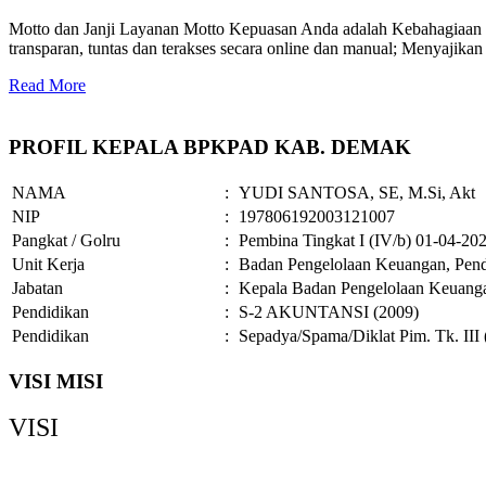
Motto dan Janji Layanan Motto Kepuasan Anda adalah Kebahagiaan Ka
transparan, tuntas dan terakses secara online dan manual; Menyajikan
Read More
PROFIL KEPALA BPKPAD KAB. DEMAK
NAMA
:
YUDI SANTOSA, SE, M.Si, Akt
NIP
:
197806192003121007
Pangkat / Golru
:
Pembina Tingkat I (IV/b) 01-04-20
Unit Kerja
:
Badan Pengelolaan Keuangan, Pend
Jabatan
:
Kepala Badan Pengelolaan Keuanga
Pendidikan
:
S-2 AKUNTANSI (2009)
Pendidikan
:
Sepadya/Spama/Diklat Pim. Tk. III 
VISI MISI
VISI
Demak Bermartabat, Maju dan Sejahtera