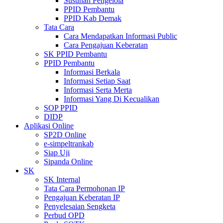
Susunan Pengelola
PPID Pembantu
PPID Kab Demak
Tata Cara
Cara Mendapatkan Informasi Public
Cara Pengajuan Keberatan
SK PPID Pembantu
PPID Pembantu
Informasi Berkala
Informasi Setiap Saat
Informasi Serta Merta
Informasi Yang Di Kecualikan
SOP PPID
DIDP
Aplikasi Online
SP2D Online
e-simpeltrankab
Siap Uji
Sipanda Online
SK
SK Internal
Tata Cara Permohonan IP
Pengajuan Keberatan IP
Penyelesaian Sengketa
Perbud OPD