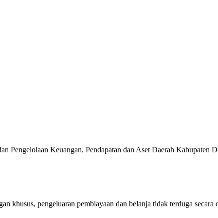
ik, serta Kehidupan Bermasyarakat yang Agamis, Ko
aya Alam dan Lingkungan Hidup yang Berkualitas d
ensi Lokal, Membuka Lapangan Kerja, Mengurangi 
Badan Pengelolaan Keuangan, Pendapatan dan Aset Daerah Kabupaten 
n khusus, pengeluaran pembiayaan dan belanja tidak terduga secara 