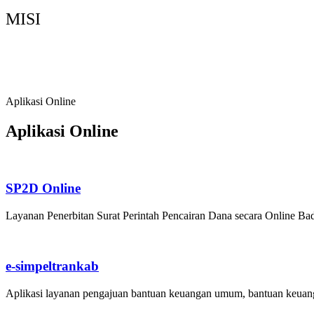
MISI
Memperkuat Tata Kelola Pemerintahan yang Ba
Meningkatkan Sumber Daya Manusia, Sumber D
Mendorong Pertumbuhan Ekonomi Berbasis Pot
Aplikasi Online
Aplikasi Online
SP2D Online
Layanan Penerbitan Surat Perintah Pencairan Dana secara Online 
e-simpeltrankab
Aplikasi layanan pengajuan bantuan keuangan umum, bantuan keuanga