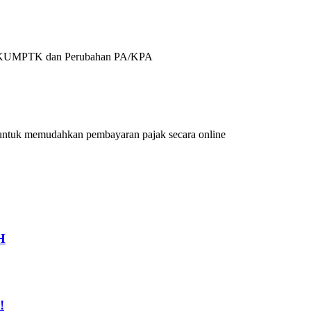
ji, SKUMPTK dan Perubahan PA/KPA
g untuk memudahkan pembayaran pajak secara online
H
!