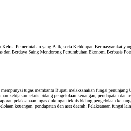
a Kelola Pemerintahan yang Baik, serta Kehidupan Bermasyarakat y
as dan Berdaya Saing Mendorong Pertumbuhan Ekonomi Berbasis Pot
empunyai tugas membantu Bupati melaksanakan fungsi penunjang Ur
n kebijakan teknis bidang pengelolaan keuangan, pendapatan dan ase
laporan pelaksanaan tugas dukungan teknis bidang pengelolaan keuang
olaan keuangan, pendapatan dan aset daerah; Pelaksanaan fungsi lain 