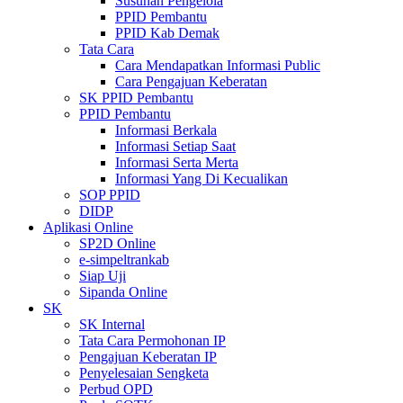
Susunan Pengelola
PPID Pembantu
PPID Kab Demak
Tata Cara
Cara Mendapatkan Informasi Public
Cara Pengajuan Keberatan
SK PPID Pembantu
PPID Pembantu
Informasi Berkala
Informasi Setiap Saat
Informasi Serta Merta
Informasi Yang Di Kecualikan
SOP PPID
DIDP
Aplikasi Online
SP2D Online
e-simpeltrankab
Siap Uji
Sipanda Online
SK
SK Internal
Tata Cara Permohonan IP
Pengajuan Keberatan IP
Penyelesaian Sengketa
Perbud OPD