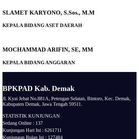
SLAMET KARYONO, S.Sos., M.M
KEPALA BIDANG ASET DAERAH
MOCHAMMAD ARIFIN, SE, MM
KEPALA BIDANG ANGGARAN
BPKPAD Kab. Demak
Jl. Kyai Jebat No.881A, Petengan Selatan, Bintoro, Kec. Demak,
Kabupaten Demak, Jawa Tengah 59511.
STATISTIK KUNJUNGAN
Sedang Online :
137
Kunjungan Hari Ini :
6261711
Kunjungan Bulan Ini :
127484