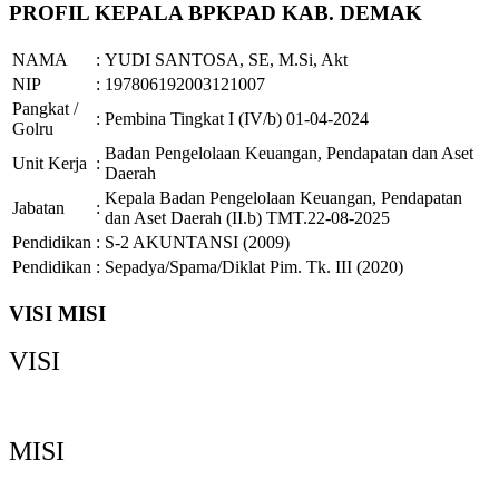
PROFIL KEPALA BPKPAD KAB. DEMAK
NAMA
:
YUDI SANTOSA, SE, M.Si, Akt
NIP
:
197806192003121007
Pangkat /
:
Pembina Tingkat I (IV/b) 01-04-2024
Golru
Badan Pengelolaan Keuangan, Pendapatan dan Aset
Unit Kerja
:
Daerah
Kepala Badan Pengelolaan Keuangan, Pendapatan
Jabatan
:
dan Aset Daerah (II.b) TMT.22-08-2025
Pendidikan
:
S-2 AKUNTANSI (2009)
Pendidikan
:
Sepadya/Spama/Diklat Pim. Tk. III (2020)
VISI MISI
VISI
Demak Bermartabat, Maju dan Sejahtera
MISI
Memperkuat Tata Kelola Pemerintahan yang