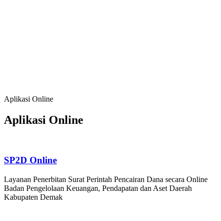
Baik, serta Kehidupan Bermasyarakat yang
Agamis, Kondusif dan Berbudaya;
Meningkatkan Sumber Daya Manusia, Sumber
Daya Alam dan Lingkungan Hidup yang
Berkualitas dan Berdaya Saing
Mendorong Pertumbuhan Ekonomi Berbasis
Potensi Lokal, Membuka Lapangan Kerja,
Mengurangi Kemiskinan dan Pengangguran
Aplikasi Online
Aplikasi Online
SP2D Online
Layanan Penerbitan Surat Perintah Pencairan Dana secara Online
Badan Pengelolaan Keuangan, Pendapatan dan Aset Daerah
Kabupaten Demak