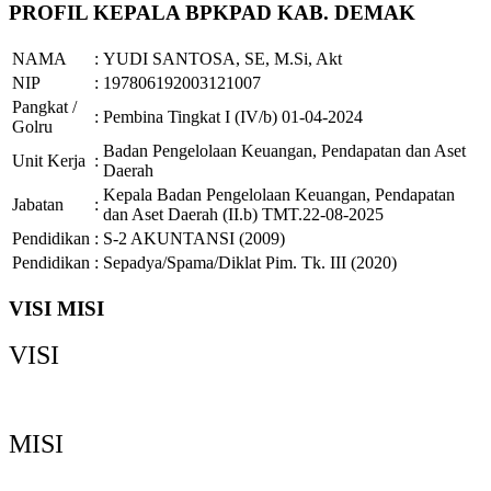
PROFIL KEPALA BPKPAD KAB. DEMAK
NAMA
:
YUDI SANTOSA, SE, M.Si, Akt
NIP
:
197806192003121007
Pangkat /
:
Pembina Tingkat I (IV/b) 01-04-2024
Golru
Badan Pengelolaan Keuangan, Pendapatan dan Aset
Unit Kerja
:
Daerah
Kepala Badan Pengelolaan Keuangan, Pendapatan
Jabatan
:
dan Aset Daerah (II.b) TMT.22-08-2025
Pendidikan
:
S-2 AKUNTANSI (2009)
Pendidikan
:
Sepadya/Spama/Diklat Pim. Tk. III (2020)
VISI MISI
VISI
Demak Bermartabat, Maju dan Sejahtera
MISI
Memperkuat Tata Kelola Pemerintahan yang