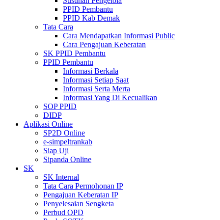
Susunan Pengelola
PPID Pembantu
PPID Kab Demak
Tata Cara
Cara Mendapatkan Informasi Public
Cara Pengajuan Keberatan
SK PPID Pembantu
PPID Pembantu
Informasi Berkala
Informasi Setiap Saat
Informasi Serta Merta
Informasi Yang Di Kecualikan
SOP PPID
DIDP
Aplikasi Online
SP2D Online
e-simpeltrankab
Siap Uji
Sipanda Online
SK
SK Internal
Tata Cara Permohonan IP
Pengajuan Keberatan IP
Penyelesaian Sengketa
Perbud OPD