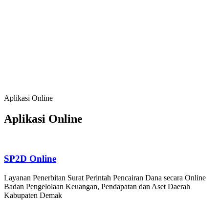
Baik, serta Kehidupan Bermasyarakat yang
Agamis, Kondusif dan Berbudaya;
Meningkatkan Sumber Daya Manusia, Sumber
Daya Alam dan Lingkungan Hidup yang
Berkualitas dan Berdaya Saing
Mendorong Pertumbuhan Ekonomi Berbasis
Potensi Lokal, Membuka Lapangan Kerja,
Mengurangi Kemiskinan dan Pengangguran
Aplikasi Online
Aplikasi Online
SP2D Online
Layanan Penerbitan Surat Perintah Pencairan Dana secara Online
Badan Pengelolaan Keuangan, Pendapatan dan Aset Daerah
Kabupaten Demak