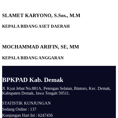
SLAMET KARYONO, S.Sos., M.M
KEPALA BIDANG ASET DAERAH
MOCHAMMAD ARIFIN, SE, MM
KEPALA BIDANG ANGGARAN
BPKPAD Kab. Demak
Jl. Kyai Jebat No.881A, Petengan Selatan, Bintoro, Kec. Demak,
Kabupaten Demak, Jawa Tengah 59511.
STATISTIK KUNJUNGAN
Sedang Online :
137
Kunjungan Hari Ini :
6247456