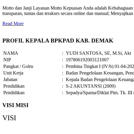
Motto dan Janji Layanan Motto Kepuasan Anda adalah Kebahagiaan Ka
transparan, tuntas dan terakses secara online dan manual; Menyajikan
Read More
PROFIL KEPALA BPKPAD KAB. DEMAK
NAMA
:
YUDI SANTOSA, SE, M.Si, Akt
NIP
:
197806192003121007
Pangkat / Golru
:
Pembina Tingkat I (IV/b) 01-04-20
Unit Kerja
:
Badan Pengelolaan Keuangan, Pend
Jabatan
:
Kepala Badan Pengelolaan Keuanga
Pendidikan
:
S-2 AKUNTANSI (2009)
Pendidikan
:
Sepadya/Spama/Diklat Pim. Tk. III 
VISI MISI
VISI
Demak Bermartabat, Maju dan Sejahtera