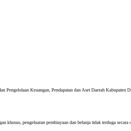
ik, serta Kehidupan Bermasyarakat yang Agamis, Ko
aya Alam dan Lingkungan Hidup yang Berkualitas d
ensi Lokal, Membuka Lapangan Kerja, Mengurangi 
Badan Pengelolaan Keuangan, Pendapatan dan Aset Daerah Kabupaten 
n khusus, pengeluaran pembiayaan dan belanja tidak terduga secara 