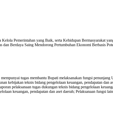
a Kelola Pemerintahan yang Baik, serta Kehidupan Bermasyarakat y
as dan Berdaya Saing Mendorong Pertumbuhan Ekonomi Berbasis Pot
empunyai tugas membantu Bupati melaksanakan fungsi penunjang Ur
n kebijakan teknis bidang pengelolaan keuangan, pendapatan dan ase
laporan pelaksanaan tugas dukungan teknis bidang pengelolaan keuang
olaan keuangan, pendapatan dan aset daerah; Pelaksanaan fungsi lain 