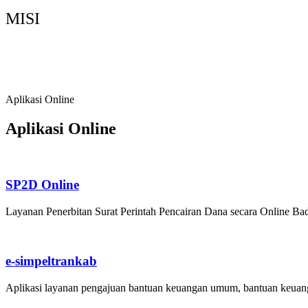
MISI
Memperkuat Tata Kelola Pemerintahan yang Ba
Meningkatkan Sumber Daya Manusia, Sumber D
Mendorong Pertumbuhan Ekonomi Berbasis Pot
Aplikasi Online
Aplikasi Online
SP2D Online
Layanan Penerbitan Surat Perintah Pencairan Dana secara Online 
e-simpeltrankab
Aplikasi layanan pengajuan bantuan keuangan umum, bantuan keuanga