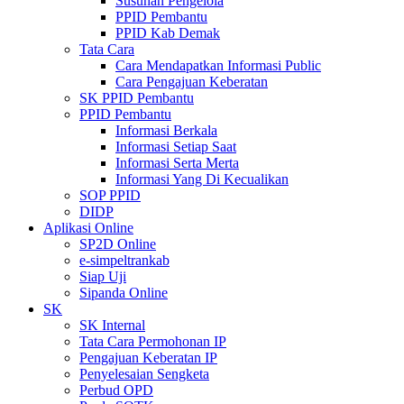
Susunan Pengelola
PPID Pembantu
PPID Kab Demak
Tata Cara
Cara Mendapatkan Informasi Public
Cara Pengajuan Keberatan
SK PPID Pembantu
PPID Pembantu
Informasi Berkala
Informasi Setiap Saat
Informasi Serta Merta
Informasi Yang Di Kecualikan
SOP PPID
DIDP
Aplikasi Online
SP2D Online
e-simpeltrankab
Siap Uji
Sipanda Online
SK
SK Internal
Tata Cara Permohonan IP
Pengajuan Keberatan IP
Penyelesaian Sengketa
Perbud OPD