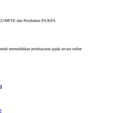
ji, SKUMPTK dan Perubahan PA/KPA
g untuk memudahkan pembayaran pajak secara online
H
!