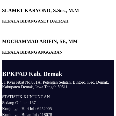
SLAMET KARYONO, S.Sos., M.M
KEPALA BIDANG ASET DAERAH
MOCHAMMAD ARIFIN, SE, MM
KEPALA BIDANG ANGGARAN
BPKPAD Kab. Demak
Jl. Kyai Jebat No.881A, Petengan Selatan, Bintoro, Kec. Demak,
Kabupaten Demak, Jawa Tengah 59511.
STATISTIK KUNJUNGAN
Sedang Online :
137
Kunjungan Hari Ini :
6252905
Kunjungan Bulan Ini :
118678