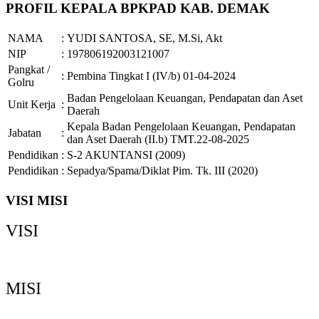
PROFIL KEPALA BPKPAD KAB. DEMAK
NAMA
:
YUDI SANTOSA, SE, M.Si, Akt
NIP
:
197806192003121007
Pangkat /
:
Pembina Tingkat I (IV/b) 01-04-2024
Golru
Badan Pengelolaan Keuangan, Pendapatan dan Aset
Unit Kerja
:
Daerah
Kepala Badan Pengelolaan Keuangan, Pendapatan
Jabatan
:
dan Aset Daerah (II.b) TMT.22-08-2025
Pendidikan
:
S-2 AKUNTANSI (2009)
Pendidikan
:
Sepadya/Spama/Diklat Pim. Tk. III (2020)
VISI MISI
VISI
Demak Bermartabat, Maju dan Sejahtera
MISI
Memperkuat Tata Kelola Pemerintahan yang