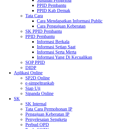
Susunan Pengelola
PPID Pembantu
PPID Kab Demak
Tata Cara
Cara Mendapatkan Informasi Public
Cara Pengajuan Keberatan
SK PPID Pembantu
PPID Pembantu
Informasi Berkala
Informasi Setiap Saat
Informasi Serta Merta
Informasi Yang Di Kecualikan
SOP PPID
DIDP
Aplikasi Online
SP2D Online
e-simpeltrankab
Siap Uji
Sipanda Online
SK
SK Internal
Tata Cara Permohonan IP
Pengajuan Keberatan IP
Penyelesaian Sengketa
Perbud OPD