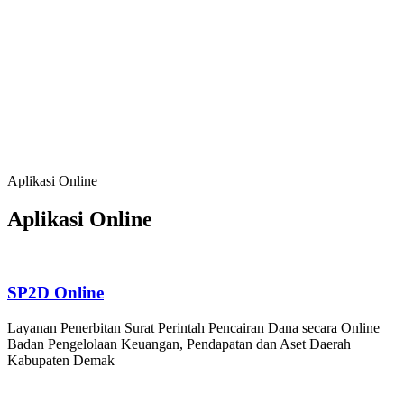
Baik, serta Kehidupan Bermasyarakat yang
Agamis, Kondusif dan Berbudaya;
Meningkatkan Sumber Daya Manusia, Sumber
Daya Alam dan Lingkungan Hidup yang
Berkualitas dan Berdaya Saing
Mendorong Pertumbuhan Ekonomi Berbasis
Potensi Lokal, Membuka Lapangan Kerja,
Mengurangi Kemiskinan dan Pengangguran
Aplikasi Online
Aplikasi Online
SP2D Online
Layanan Penerbitan Surat Perintah Pencairan Dana secara Online
Badan Pengelolaan Keuangan, Pendapatan dan Aset Daerah
Kabupaten Demak