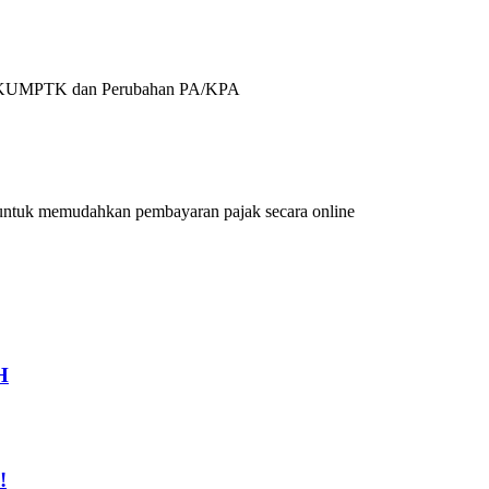
ji, SKUMPTK dan Perubahan PA/KPA
g untuk memudahkan pembayaran pajak secara online
H
!