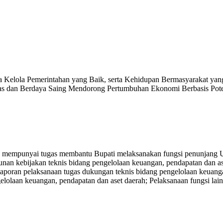
a Kelola Pemerintahan yang Baik, serta Kehidupan Bermasyarakat y
as dan Berdaya Saing Mendorong Pertumbuhan Ekonomi Berbasis Pot
empunyai tugas membantu Bupati melaksanakan fungsi penunjang Ur
n kebijakan teknis bidang pengelolaan keuangan, pendapatan dan ase
laporan pelaksanaan tugas dukungan teknis bidang pengelolaan keuang
olaan keuangan, pendapatan dan aset daerah; Pelaksanaan fungsi lain 