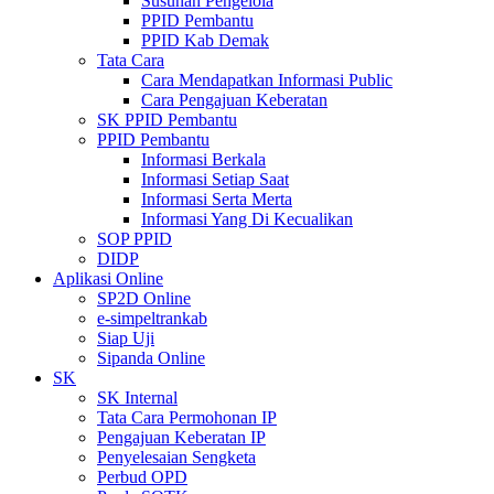
Susunan Pengelola
PPID Pembantu
PPID Kab Demak
Tata Cara
Cara Mendapatkan Informasi Public
Cara Pengajuan Keberatan
SK PPID Pembantu
PPID Pembantu
Informasi Berkala
Informasi Setiap Saat
Informasi Serta Merta
Informasi Yang Di Kecualikan
SOP PPID
DIDP
Aplikasi Online
SP2D Online
e-simpeltrankab
Siap Uji
Sipanda Online
SK
SK Internal
Tata Cara Permohonan IP
Pengajuan Keberatan IP
Penyelesaian Sengketa
Perbud OPD