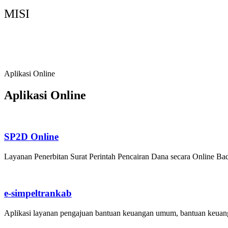
MISI
Memperkuat Tata Kelola Pemerintahan yang Ba
Meningkatkan Sumber Daya Manusia, Sumber D
Mendorong Pertumbuhan Ekonomi Berbasis Pot
Aplikasi Online
Aplikasi Online
SP2D Online
Layanan Penerbitan Surat Perintah Pencairan Dana secara Online 
e-simpeltrankab
Aplikasi layanan pengajuan bantuan keuangan umum, bantuan keuanga