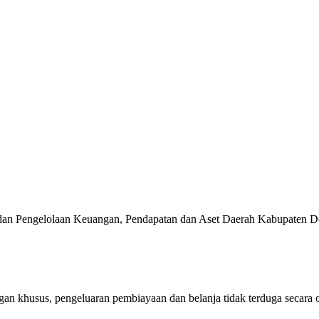
ik, serta Kehidupan Bermasyarakat yang Agamis, Ko
aya Alam dan Lingkungan Hidup yang Berkualitas d
ensi Lokal, Membuka Lapangan Kerja, Mengurangi 
Badan Pengelolaan Keuangan, Pendapatan dan Aset Daerah Kabupaten 
n khusus, pengeluaran pembiayaan dan belanja tidak terduga secara 