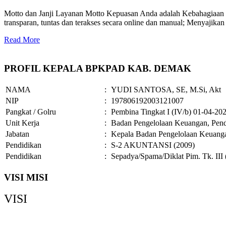
Motto dan Janji Layanan Motto Kepuasan Anda adalah Kebahagiaan Ka
transparan, tuntas dan terakses secara online dan manual; Menyajikan
Read More
PROFIL KEPALA BPKPAD KAB. DEMAK
NAMA
:
YUDI SANTOSA, SE, M.Si, Akt
NIP
:
197806192003121007
Pangkat / Golru
:
Pembina Tingkat I (IV/b) 01-04-20
Unit Kerja
:
Badan Pengelolaan Keuangan, Pend
Jabatan
:
Kepala Badan Pengelolaan Keuanga
Pendidikan
:
S-2 AKUNTANSI (2009)
Pendidikan
:
Sepadya/Spama/Diklat Pim. Tk. III 
VISI MISI
VISI
Demak Bermartabat, Maju dan Sejahtera