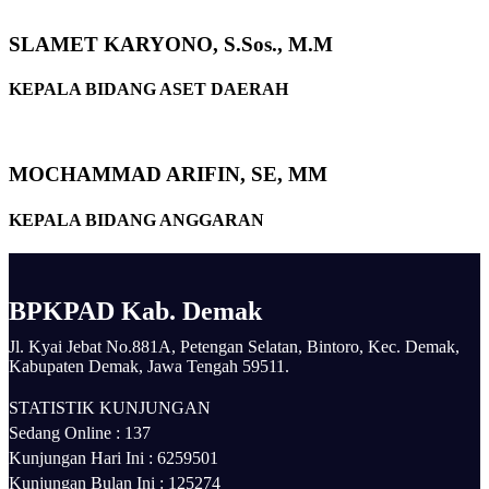
SLAMET KARYONO, S.Sos., M.M
KEPALA BIDANG ASET DAERAH
MOCHAMMAD ARIFIN, SE, MM
KEPALA BIDANG ANGGARAN
BPKPAD Kab. Demak
Jl. Kyai Jebat No.881A, Petengan Selatan, Bintoro, Kec. Demak,
Kabupaten Demak, Jawa Tengah 59511.
STATISTIK KUNJUNGAN
Sedang Online :
137
Kunjungan Hari Ini :
6259501
Kunjungan Bulan Ini :
125274