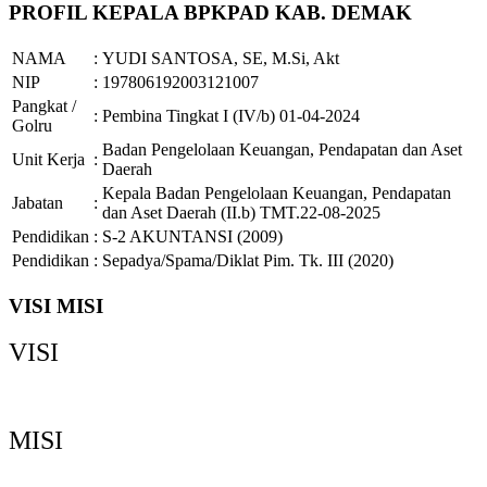
PROFIL KEPALA BPKPAD KAB. DEMAK
NAMA
:
YUDI SANTOSA, SE, M.Si, Akt
NIP
:
197806192003121007
Pangkat /
:
Pembina Tingkat I (IV/b) 01-04-2024
Golru
Badan Pengelolaan Keuangan, Pendapatan dan Aset
Unit Kerja
:
Daerah
Kepala Badan Pengelolaan Keuangan, Pendapatan
Jabatan
:
dan Aset Daerah (II.b) TMT.22-08-2025
Pendidikan
:
S-2 AKUNTANSI (2009)
Pendidikan
:
Sepadya/Spama/Diklat Pim. Tk. III (2020)
VISI MISI
VISI
Demak Bermartabat, Maju dan Sejahtera
MISI
Memperkuat Tata Kelola Pemerintahan yang