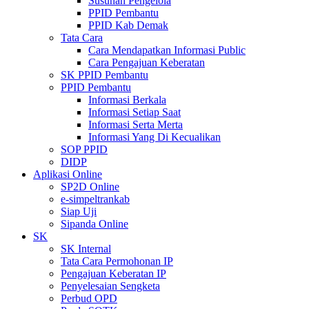
Susunan Pengelola
PPID Pembantu
PPID Kab Demak
Tata Cara
Cara Mendapatkan Informasi Public
Cara Pengajuan Keberatan
SK PPID Pembantu
PPID Pembantu
Informasi Berkala
Informasi Setiap Saat
Informasi Serta Merta
Informasi Yang Di Kecualikan
SOP PPID
DIDP
Aplikasi Online
SP2D Online
e-simpeltrankab
Siap Uji
Sipanda Online
SK
SK Internal
Tata Cara Permohonan IP
Pengajuan Keberatan IP
Penyelesaian Sengketa
Perbud OPD