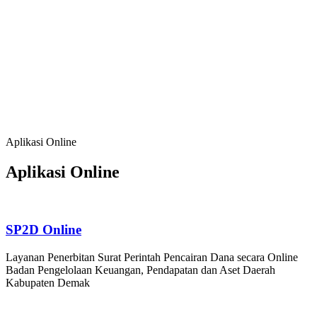
Baik, serta Kehidupan Bermasyarakat yang
Agamis, Kondusif dan Berbudaya;
Meningkatkan Sumber Daya Manusia, Sumber
Daya Alam dan Lingkungan Hidup yang
Berkualitas dan Berdaya Saing
Mendorong Pertumbuhan Ekonomi Berbasis
Potensi Lokal, Membuka Lapangan Kerja,
Mengurangi Kemiskinan dan Pengangguran
Aplikasi Online
Aplikasi Online
SP2D Online
Layanan Penerbitan Surat Perintah Pencairan Dana secara Online
Badan Pengelolaan Keuangan, Pendapatan dan Aset Daerah
Kabupaten Demak