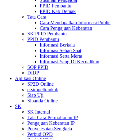
Susunan Pengelola
PPID Pembantu
PPID Kab Demak
Tata Cara
Cara Mendapatkan Informasi Public
Cara Pengajuan Keberatan
SK PPID Pembantu
PPID Pembantu
Informasi Berkala
Informasi Setiap Saat
Informasi Serta Merta
Informasi Yang Di Kecualikan
SOP PPID
DIDP
Aplikasi Online
SP2D Online
e-simpeltrankab
Siap Uji
Sipanda Online
SK
SK Internal
Tata Cara Permohonan IP
Pengajuan Keberatan IP
Penyelesaian Sengketa
Perbud OPD