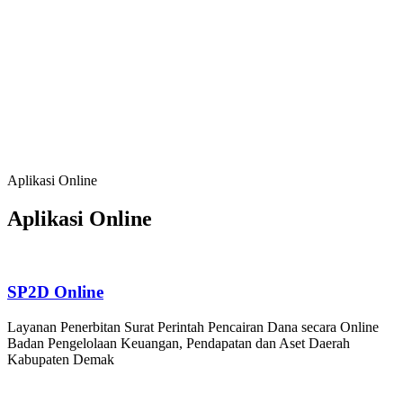
Baik, serta Kehidupan Bermasyarakat yang
Agamis, Kondusif dan Berbudaya;
Meningkatkan Sumber Daya Manusia, Sumber
Daya Alam dan Lingkungan Hidup yang
Berkualitas dan Berdaya Saing
Mendorong Pertumbuhan Ekonomi Berbasis
Potensi Lokal, Membuka Lapangan Kerja,
Mengurangi Kemiskinan dan Pengangguran
Aplikasi Online
Aplikasi Online
SP2D Online
Layanan Penerbitan Surat Perintah Pencairan Dana secara Online
Badan Pengelolaan Keuangan, Pendapatan dan Aset Daerah
Kabupaten Demak