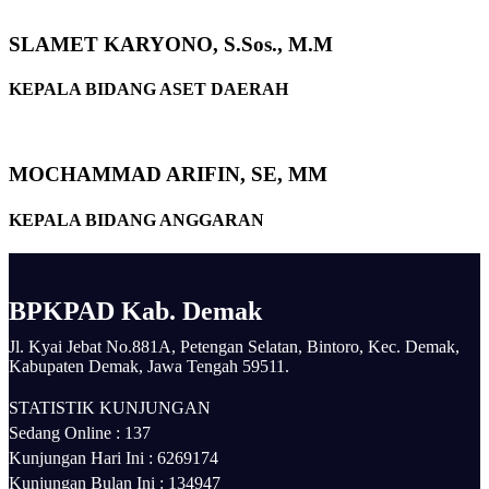
SLAMET KARYONO, S.Sos., M.M
KEPALA BIDANG ASET DAERAH
MOCHAMMAD ARIFIN, SE, MM
KEPALA BIDANG ANGGARAN
BPKPAD Kab. Demak
Jl. Kyai Jebat No.881A, Petengan Selatan, Bintoro, Kec. Demak,
Kabupaten Demak, Jawa Tengah 59511.
STATISTIK KUNJUNGAN
Sedang Online :
137
Kunjungan Hari Ini :
6269174
Kunjungan Bulan Ini :
134947