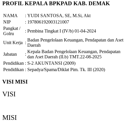
PROFIL KEPALA BPKPAD KAB. DEMAK
NAMA
:
YUDI SANTOSA, SE, M.Si, Akt
NIP
:
197806192003121007
Pangkat /
:
Pembina Tingkat I (IV/b) 01-04-2024
Golru
Badan Pengelolaan Keuangan, Pendapatan dan Aset
Unit Kerja
:
Daerah
Kepala Badan Pengelolaan Keuangan, Pendapatan
Jabatan
:
dan Aset Daerah (II.b) TMT.22-08-2025
Pendidikan
:
S-2 AKUNTANSI (2009)
Pendidikan
:
Sepadya/Spama/Diklat Pim. Tk. III (2020)
VISI MISI
VISI
Demak Bermartabat, Maju dan Sejahtera
MISI
Memperkuat Tata Kelola Pemerintahan yang